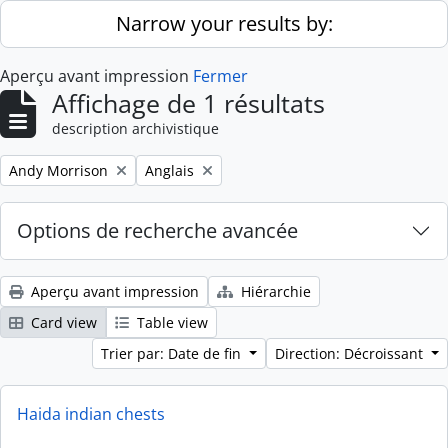
Skip to main content
Narrow your results by:
Aperçu avant impression
Fermer
Affichage de 1 résultats
description archivistique
Remove filter:
Remove filter:
Andy Morrison
Anglais
Options de recherche avancée
Aperçu avant impression
Hiérarchie
Card view
Table view
Trier par: Date de fin
Direction: Décroissant
Haida indian chests