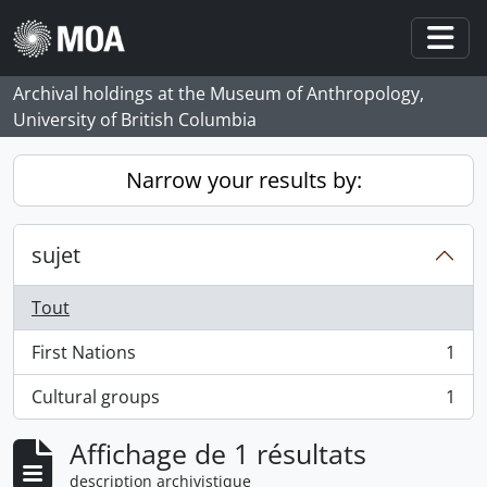
Skip to main content
Togg
Archival holdings at the Museum of Anthropology,
University of British Columbia
Narrow your results by:
sujet
Tout
First Nations
1
, 1 résultats
Cultural groups
1
, 1 résultats
Affichage de 1 résultats
description archivistique