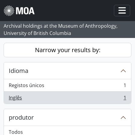
Skip to main content
Togg
Archival holdings at the Museum of Anthropology,
University of British Columbia
Narrow your results by:
Idioma
Registos únicos
1
, 1 resultados
Inglês
1
, 1 resultados
produtor
Todos