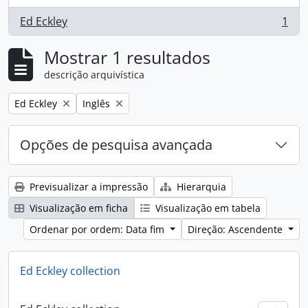
Ed Eckley
1
, 1 resultados
Mostrar 1 resultados
descrição arquivística
Remove filter:
Remove filter:
Ed Eckley
Inglês
Opções de pesquisa avançada
Previsualizar a impressão
Hierarquia
Visualização em ficha
Visualização em tabela
Ordenar por ordem: Data fim
Direção: Ascendente
Ed Eckley collection