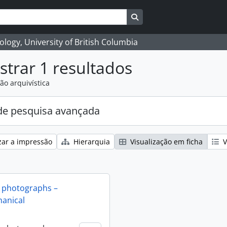
Search in browse page
logy, University of British Columbia
trar 1 resultados
ão arquivística
e pesquisa avançada
zar a impressão
Hierarquia
Visualização em ficha
V
 photographs –
anical