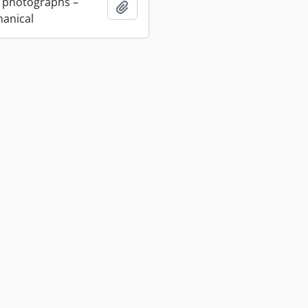
 photographs –
Adicionar à área de transferência
anical