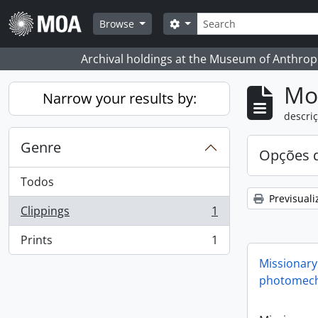
Skip to main content
Pesquisar
Search options
Browse
Archival holdings at the Museum of Anthropo
Mos
Narrow your results by:
descriç
Genre
Opções d
Todos
Previsuali
Clippings
1
, 1 resultados
Prints
1
, 1 resultados
Missionary
photomech