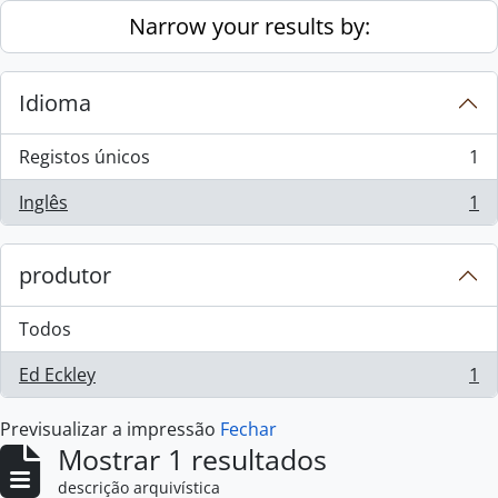
Skip to main content
Narrow your results by:
Idioma
Registos únicos
1
, 1 resultados
Inglês
1
, 1 resultados
produtor
Todos
Ed Eckley
1
, 1 resultados
Previsualizar a impressão
Fechar
Mostrar 1 resultados
descrição arquivística