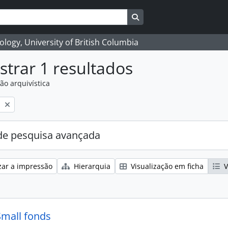
Search in browse page
logy, University of British Columbia
trar 1 resultados
ão arquivística
l
e pesquisa avançada
zar a impressão
Hierarquia
Visualização em ficha
V
Small fonds