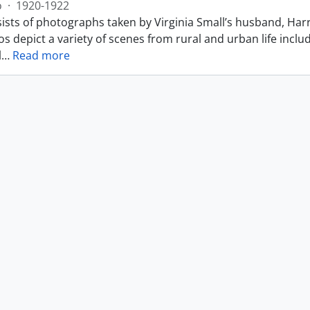
o
·
1920-1922
ists of photographs taken by Virginia Small’s husband, Harr
s depict a variety of scenes from rural and urban life includ
l
…
Read more