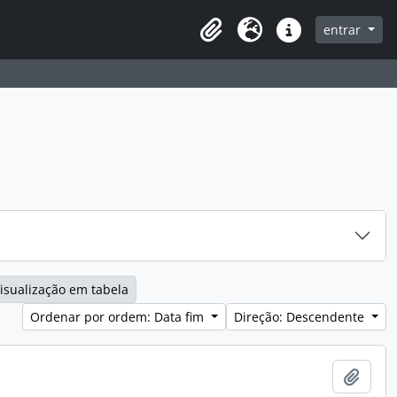
entrar
Clipboard
Idioma
Ligações rápidas
isualização em tabela
Ordenar por ordem: Data fim
Direção: Descendente
Adici