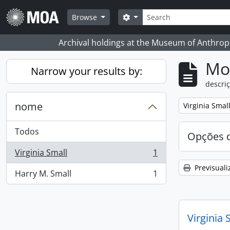
Skip to main content
Pesquisar
Search options
Browse
Archival holdings at the Museum of Anthropo
Mos
Narrow your results by:
descriç
nome
Remove filter:
Virginia Smal
Todos
Opções d
Virginia Small
1
, 1 resultados
Previsuali
Harry M. Small
1
, 1 resultados
Virginia 