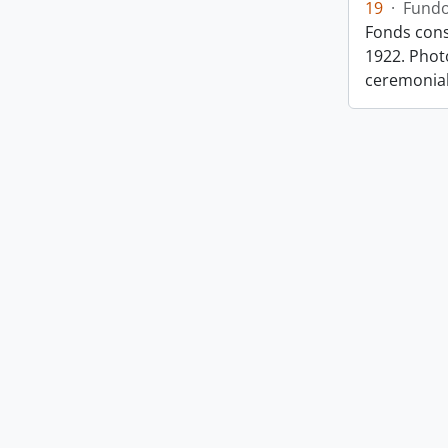
19
·
Fund
Fonds cons
1922. Photo
ceremonia