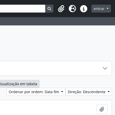
Search in browse page
entrar
Clipboard
Idioma
Ligações rápidas
isualização em tabela
Ordenar por ordem: Data fim
Direção: Descendente
Adici