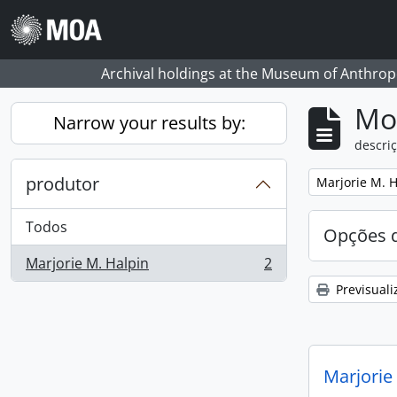
Skip to main content
Archival holdings at the Museum of Anthropo
Mos
Narrow your results by:
descriç
produtor
Remove filter:
Marjorie M. H
Todos
Opções d
Marjorie M. Halpin
2
, 2 resultados
Previsuali
Marjorie