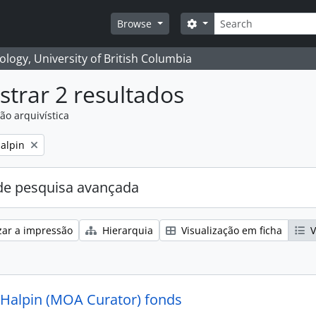
Pesquisar
Search options
Browse
logy, University of British Columbia
trar 2 resultados
ão arquivística
alpin
e pesquisa avançada
zar a impressão
Hierarquia
Visualização em ficha
V
 Halpin (MOA Curator) fonds