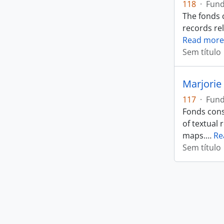
118
·
Fun
The fonds 
records rel
Read more
Sem título
Marjorie 
117
·
Fun
Fonds cons
of textual 
maps.
…
Re
Sem título