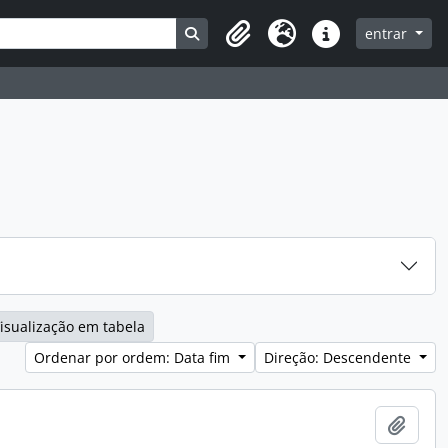
Search in browse page
entrar
Clipboard
Idioma
Ligações rápidas
isualização em tabela
Ordenar por ordem: Data fim
Direção: Descendente
Adici