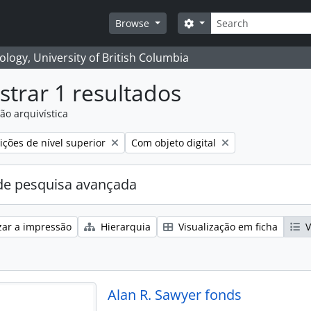
Pesquisar
Search options
Browse
logy, University of British Columbia
trar 1 resultados
ão arquivística
Remove filter:
ções de nível superior
Com objeto digital
e pesquisa avançada
zar a impressão
Hierarquia
Visualização em ficha
V
Alan R. Sawyer fonds