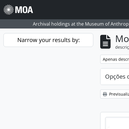
Skip to main content
Archival holdings at the Museum of Anthropo
Mos
Narrow your results by:
descriç
Remove filter:
Apenas descri
Opções d
Previsuali