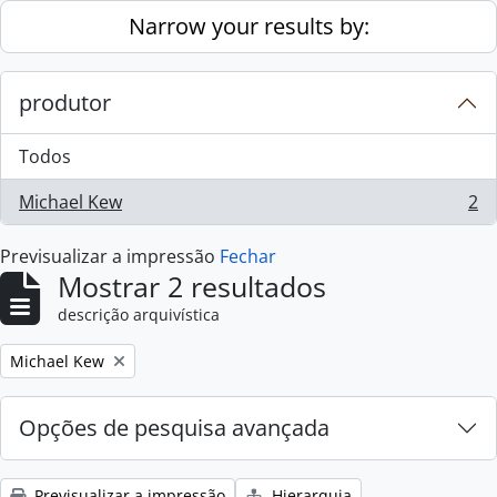
Skip to main content
Narrow your results by:
produtor
Todos
Michael Kew
2
, 2 resultados
Previsualizar a impressão
Fechar
Mostrar 2 resultados
descrição arquivística
Remove filter:
Michael Kew
Opções de pesquisa avançada
Previsualizar a impressão
Hierarquia