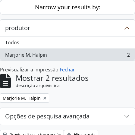
Skip to main content
Narrow your results by:
produtor
Todos
Marjorie M. Halpin
2
, 2 resultados
Previsualizar a impressão
Fechar
Mostrar 2 resultados
descrição arquivística
Remove filter:
Marjorie M. Halpin
Opções de pesquisa avançada
Previsualizar a impressão
Hierarquia