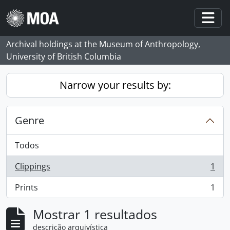
Skip to main content
Togg
Archival holdings at the Museum of Anthropology,
University of British Columbia
Narrow your results by:
Genre
Todos
Clippings
1
, 1 resultados
Prints
1
, 1 resultados
Mostrar 1 resultados
descrição arquivística