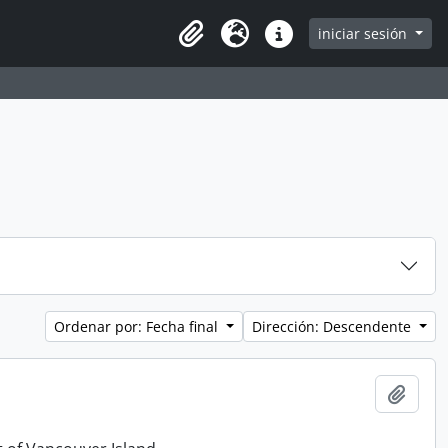
iniciar sesión
Clipboard
Idioma
Enlaces rápidos
Ordenar por: Fecha final
Dirección: Descendente
Añadi