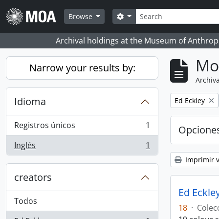
Skip to main content
Búsqueda
Search options
Browse
Archival holdings at the Museum of Anthropo
Mo
Narrow your results by:
Archiva
Idioma
Remove filter:
Ed Eckley
Registros únicos
1
Opcione
, 1 resultados
Inglés
1
, 1 resultados
Imprimir v
creators
Ed Eckley
Todos
18
·
Colec