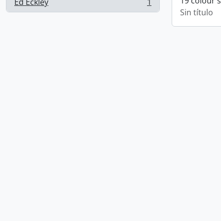
19 colour 
Ed Eckley
1
, 1 resultados
Sin título