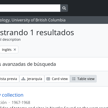
Search in browse page
logy, University of British Columbia
strando 1 resultados
l description
Remove filter:
Inglés
s avanzadas de búsqueda
ista previa
Jerarquía
Card view
Table view
 collection
ción
·
1967-1968