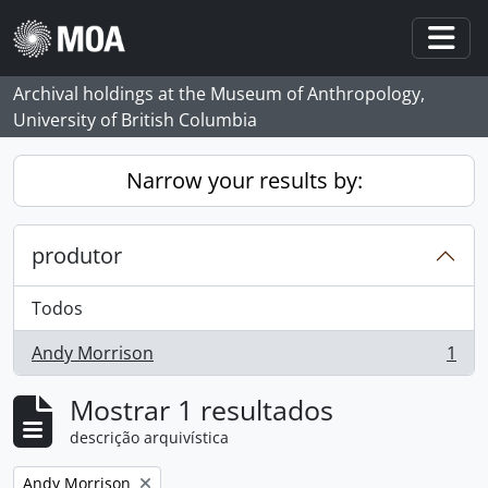
Skip to main content
Togg
Archival holdings at the Museum of Anthropology,
University of British Columbia
Narrow your results by:
produtor
Todos
Andy Morrison
1
, 1 resultados
Mostrar 1 resultados
descrição arquivística
Remove filter:
Andy Morrison