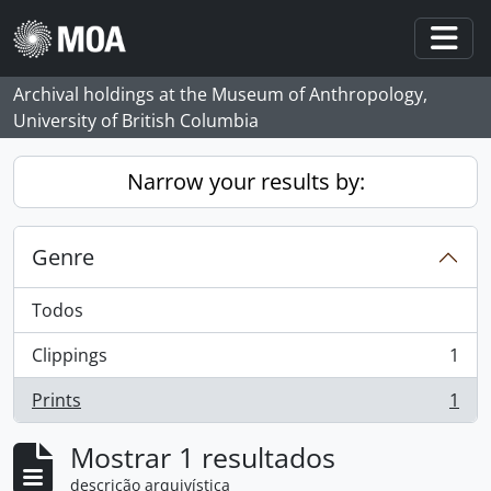
Skip to main content
Togg
Archival holdings at the Museum of Anthropology,
University of British Columbia
Narrow your results by:
Genre
Todos
Clippings
1
, 1 resultados
Prints
1
, 1 resultados
Mostrar 1 resultados
descrição arquivística