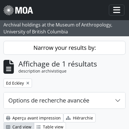
Skip to main content
Togg
Archival holdings at the Museum of Anthropology,
University of British Columbia
Narrow your results by:
Affichage de 1 résultats
description archivistique
Remove filter:
Ed Eckley
Options de recherche avancée
Aperçu avant impression
Hiérarchie
Card view
Table view