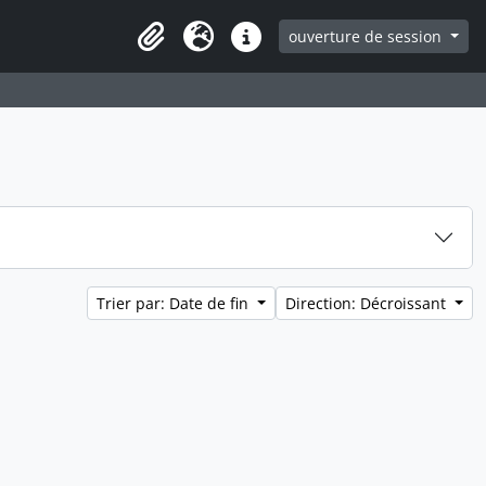
ouverture de session
Clipboard
Langue
Liens rapides
Trier par: Date de fin
Direction: Décroissant