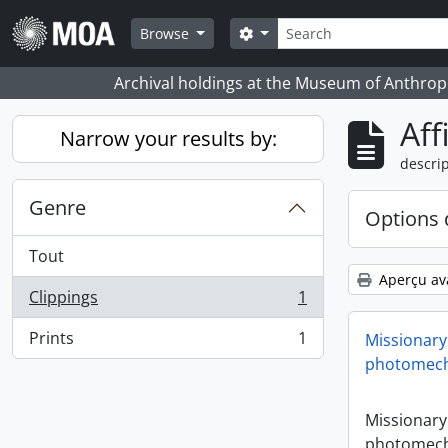
Skip to main content
Rechercher
Search options
Browse
Archival holdings at the Museum of Anthropo
Aff
Narrow your results by:
descrip
Genre
Options 
Tout
Aperçu av
Clippings
1
, 1 résultats
Prints
1
Missionary
, 1 résultats
photomech
Missionary
photomech