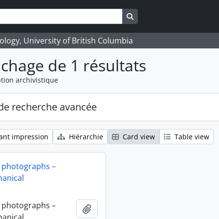
Search in browse page
logy, University of British Columbia
ichage de 1 résultats
tion archivistique
de recherche avancée
ant impression
Hiérarchie
Card view
Table view
 photographs –
anical
 photographs –
Ajouter au presse-papier
anical