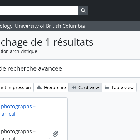
Search in browse page
logy, University of British Columbia
ichage de 1 résultats
tion archivistique
de recherche avancée
ant impression
Hiérarchie
Card view
Table view
 photographs –
anical
 photographs –
Ajouter au presse-papier
anical