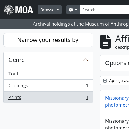
Skip to main content
Rechercher
Search options
Browse
Archival holdings at the Museum of Anthropo
Aff
Narrow your results by:
descrip
Genre
Options 
Tout
Aperçu av
Clippings
1
, 1 résultats
Prints
1
Missionary
, 1 résultats
photomech
Missionary
photomech