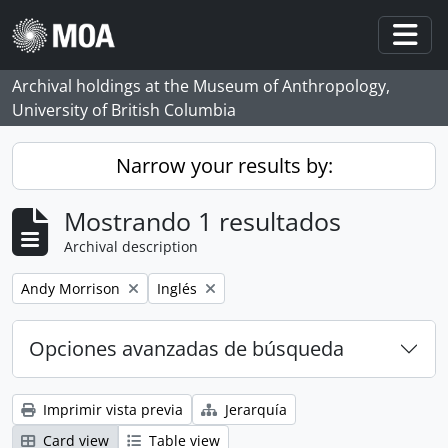
Skip to main content
Togg
Archival holdings at the Museum of Anthropology,
University of British Columbia
Narrow your results by:
Mostrando 1 resultados
Archival description
Remove filter:
Remove filter:
Andy Morrison
Inglés
Opciones avanzadas de búsqueda
Imprimir vista previa
Jerarquía
Card view
Table view