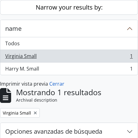
Skip to main content
Narrow your results by:
name
Todos
Virginia Small
1
, 1 resultados
Harry M. Small
1
, 1 resultados
Imprimir vista previa
Cerrar
Mostrando 1 resultados
Archival description
Remove filter:
Virginia Small
Opciones avanzadas de búsqueda