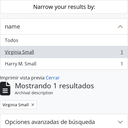
Skip to main content
Narrow your results by:
name
Todos
Virginia Small
1
, 1 resultados
Harry M. Small
1
, 1 resultados
Imprimir vista previa
Cerrar
Mostrando 1 resultados
Archival description
Remove filter:
Virginia Small
Opciones avanzadas de búsqueda