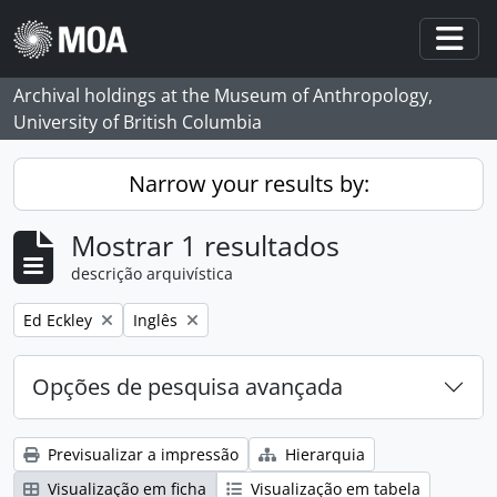
Skip to main content
Togg
Archival holdings at the Museum of Anthropology,
University of British Columbia
Narrow your results by:
Mostrar 1 resultados
descrição arquivística
Remove filter:
Remove filter:
Ed Eckley
Inglês
Opções de pesquisa avançada
Previsualizar a impressão
Hierarquia
Visualização em ficha
Visualização em tabela