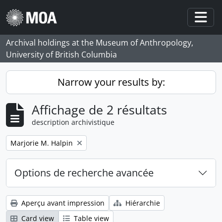
Skip to main content
Togg
Archival holdings at the Museum of Anthropology,
University of British Columbia
Narrow your results by:
Affichage de 2 résultats
description archivistique
Remove filter:
Marjorie M. Halpin
Options de recherche avancée
Aperçu avant impression
Hiérarchie
Card view
Table view