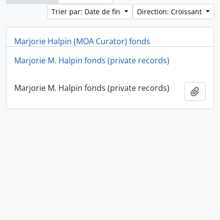
Trier par: Date de fin
Direction: Croissant
Marjorie Halpin (MOA Curator) fonds
Marjorie M. Halpin fonds (private records)
Marjorie Halpin (MOA Curator) fonds
Ajout
Marjorie M. Halpin fonds (private records)
Ajout