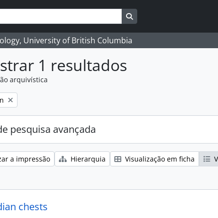
Search in browse page
logy, University of British Columbia
trar 1 resultados
ão arquivística
on
e pesquisa avançada
zar a impressão
Hierarquia
Visualização em ficha
V
dian chests