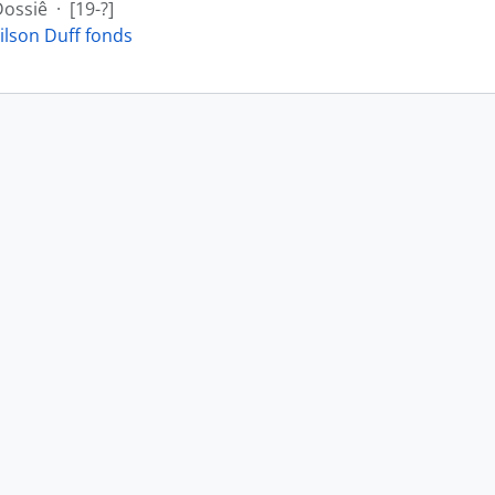
Dossiê
·
[19-?]
ilson Duff fonds