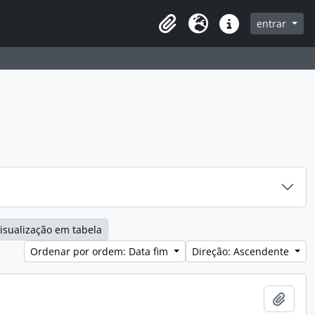
entrar
Clipboard
Idioma
Ligações rápidas
isualização em tabela
Ordenar por ordem: Data fim
Direção: Ascendente
Adici