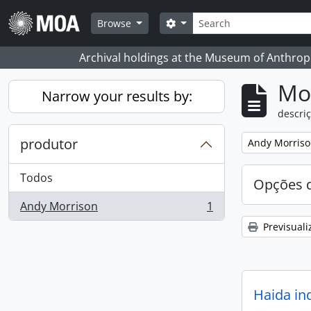
Skip to main content
Pesquisar
Search options
Browse
Archival holdings at the Museum of Anthropo
Mos
Narrow your results by:
descriç
produtor
Remove filter:
Andy Morris
Todos
Opções d
Andy Morrison
1
, 1 resultados
Previsuali
Haida in