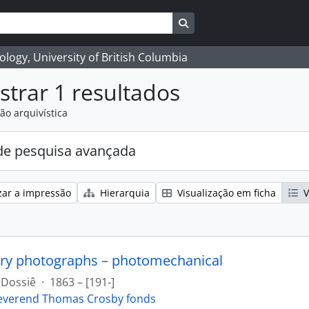
Search in browse page
logy, University of British Columbia
trar 1 resultados
ão arquivística
e pesquisa avançada
zar a impressão
Hierarquia
Visualização em ficha
V
ry photographs – photomechanical
Dossiê
·
1863 – [191-]
everend Thomas Crosby fonds