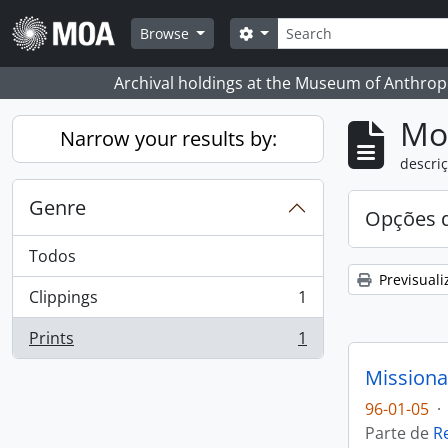
Skip to main content
Pesquisar
Search options
Browse
Archival holdings at the Museum of Anthropo
Mos
Narrow your results by:
descriç
Genre
Opções d
Todos
Previsuali
Clippings
1
, 1 resultados
Prints
1
, 1 resultados
Missiona
96-01-05
·
Parte de
R