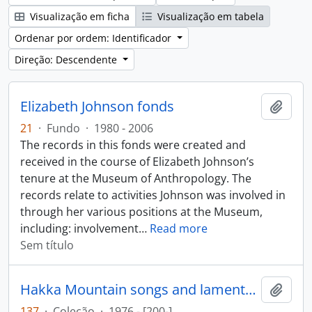
Visualização em ficha
Visualização em tabela
Ordenar por ordem: Identificador
Direção: Descendente
Elizabeth Johnson fonds
Adici
21
·
Fundo
·
1980 - 2006
The records in this fonds were created and
received in the course of Elizabeth Johnson’s
tenure at the Museum of Anthropology. The
records relate to activities Johnson was involved in
through her various positions at the Museum,
including: involvement
…
Read more
Sem título
Hakka Mountain songs and laments collection
Adici
137
·
Coleção
·
1976 - [200-]