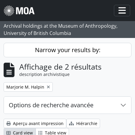
Skip to main content
Togg
Archival holdings at the Museum of Anthropology,
University of British Columbia
Narrow your results by:
Affichage de 2 résultats
description archivistique
Remove filter:
Marjorie M. Halpin
Options de recherche avancée
Aperçu avant impression
Hiérarchie
Card view
Table view