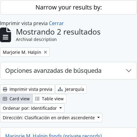
Skip to main content
Narrow your results by:
Imprimir vista previa
Cerrar
Mostrando 2 resultados
Archival description
Remove filter:
Marjorie M. Halpin
Opciones avanzadas de búsqueda
Imprimir vista previa
Jerarquía
Card view
Table view
Ordenar por: Identificador
Dirección: Clasificación en orden ascendente
Marjorie M. Halpin fonds (private records)