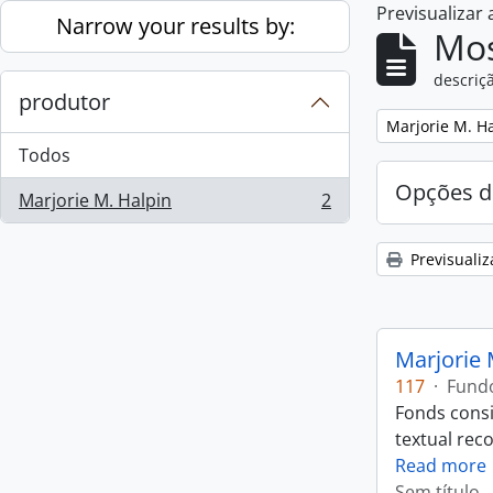
Previsualizar
Skip to main content
Narrow your results by:
Mos
descriçã
produtor
Remove filter:
Marjorie M. H
Todos
Opções d
Marjorie M. Halpin
2
, 2 resultados
Previsualiz
Marjorie 
117
·
Fund
Fonds consi
textual rec
Read more
Sem título