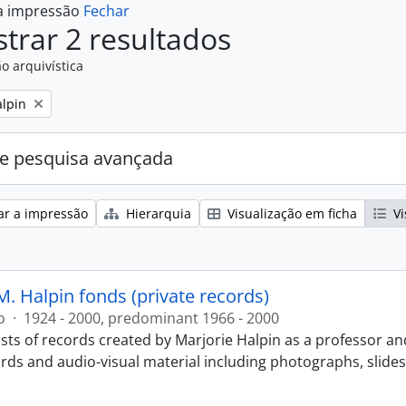
 a impressão
Fechar
trar 2 resultados
o arquivística
alpin
e pesquisa avançada
ar a impressão
Hierarquia
Visualização em ficha
Vi
M. Halpin fonds (private records)
o
·
1924 - 2000, predominant 1966 - 2000
sts of records created by Marjorie Halpin as a professor an
ords and audio-visual material including photographs, slide