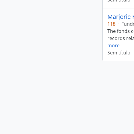
Marjorie 
118
·
Fund
The fonds c
records rela
more
Sem título