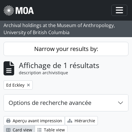
Skip to main content
Togg
Archival holdings at the Museum of Anthropology,
University of British Columbia
Narrow your results by:
Affichage de 1 résultats
description archivistique
Remove filter:
Ed Eckley
Options de recherche avancée
Aperçu avant impression
Hiérarchie
Card view
Table view