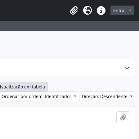
entrar
Clipboard
Idioma
Ligações rápidas
isualização em tabela
Ordenar por ordem: Identificador
Direção: Descendente
Adici