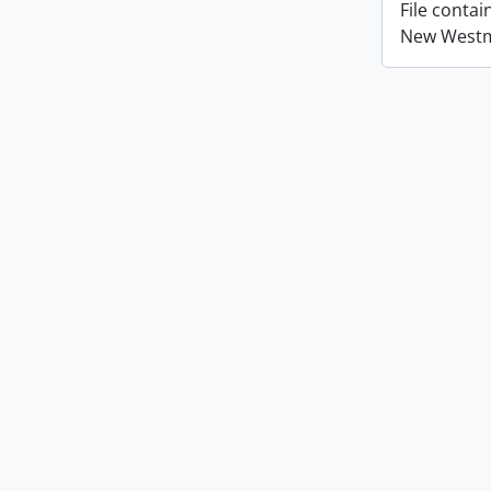
File conta
New Westmi