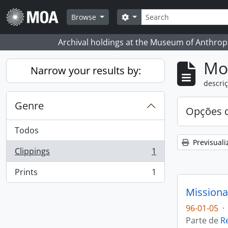
Skip to main content
Pesquisar
Search options
Browse
Archival holdings at the Museum of Anthropo
Mos
Narrow your results by:
descriç
Genre
Opções d
Todos
Previsuali
Clippings
1
, 1 resultados
Prints
1
, 1 resultados
Missiona
96-01-05
·
Parte de
R