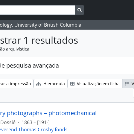
Search in browse page
logy, University of British Columbia
trar 1 resultados
ão arquivística
e pesquisa avançada
zar a impressão
Hierarquia
Visualização em ficha
V
ry photographs – photomechanical
Dossiê
·
1863 – [191-]
everend Thomas Crosby fonds