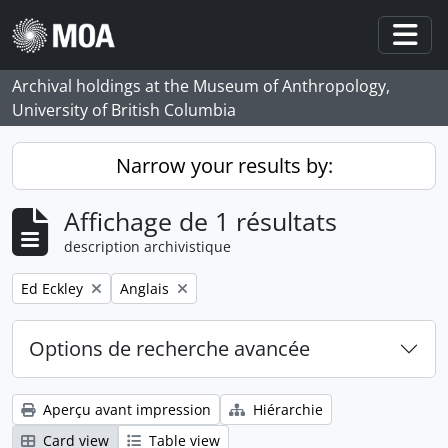
Skip to main content
Togg
Archival holdings at the Museum of Anthropology,
University of British Columbia
Narrow your results by:
Affichage de 1 résultats
description archivistique
Remove filter:
Remove filter:
Ed Eckley
Anglais
Options de recherche avancée
Aperçu avant impression
Hiérarchie
Card view
Table view