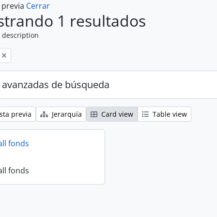
a previa
Cerrar
trando 1 resultados
 description
 avanzadas de búsqueda
sta previa
Jerarquía
Card view
Table view
all fonds
all fonds