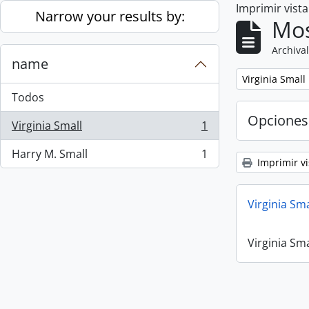
Imprimir vist
Skip to main content
Narrow your results by:
Mos
Archival
name
Remove filter:
Virginia Small
Todos
Opciones
Virginia Small
1
, 1 resultados
Harry M. Small
1
, 1 resultados
Imprimir vi
Virginia Sm
Virginia Sm