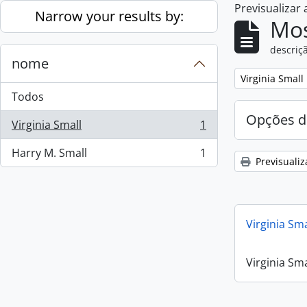
Previsualizar
Skip to main content
Narrow your results by:
Mos
descriçã
nome
Remove filter:
Virginia Small
Todos
Opções d
Virginia Small
1
, 1 resultados
Harry M. Small
1
, 1 resultados
Previsualiz
Virginia Sm
Virginia Sm