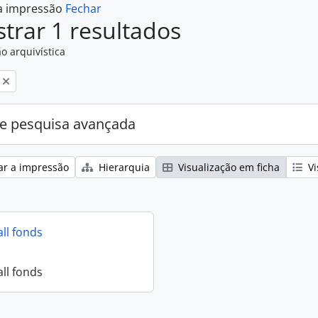
 a impressão
Fechar
trar 1 resultados
o arquivística
e pesquisa avançada
ar a impressão
Hierarquia
Visualização em ficha
Vi
all fonds
all fonds