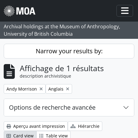
Skip to main content
Togg
Archival holdings at the Museum of Anthropology,
University of British Columbia
Narrow your results by:
Affichage de 1 résultats
description archivistique
Remove filter:
Remove filter:
Andy Morrison
Anglais
Options de recherche avancée
Aperçu avant impression
Hiérarchie
Card view
Table view