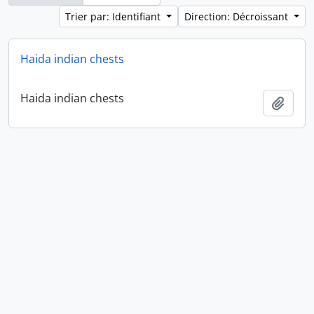
Trier par: Identifiant
Direction: Décroissant
Haida indian chests
Haida indian chests
Ajout