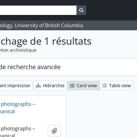
Search in browse page
logy, University of British Columbia
ichage de 1 résultats
tion archivistique
de recherche avancée
ant impression
Hiérarchie
Card view
Table view
 photographs –
anical
 photographs –
Ajouter au presse-papier
anical