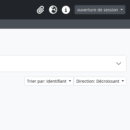
ouverture de session
Clipboard
Langue
Liens rapides
Trier par: Identifiant
Direction: Décroissant