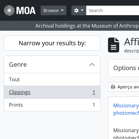
Skip to main content
Rechercher
Search options
Browse
Archival holdings at the Museum of Anthropo
Aff
Narrow your results by:
descrip
Genre
Options 
Tout
Aperçu av
Clippings
1
, 1 résultats
Prints
1
Missionary
, 1 résultats
photomech
Missionary
photomech