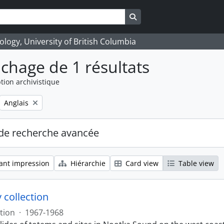
Search in browse page
logy, University of British Columbia
ichage de 1 résultats
tion archivistique
Remove filter:
Anglais
de recherche avancée
ant impression
Hiérarchie
Card view
Table view
 collection
tion
·
1967-1968