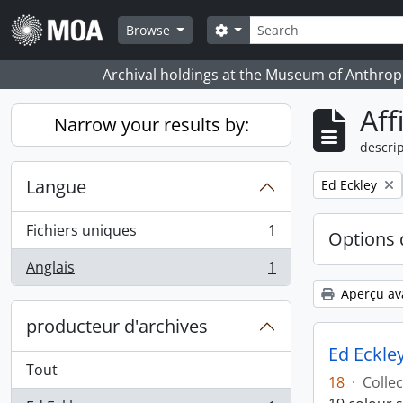
Skip to main content
Rechercher
Search options
Browse
Archival holdings at the Museum of Anthropo
Aff
Narrow your results by:
descrip
Langue
Remove filter:
Ed Eckley
Fichiers uniques
1
Options 
, 1 résultats
Anglais
1
, 1 résultats
Aperçu av
producteur d'archives
Ed Eckley
Tout
18
·
Collec