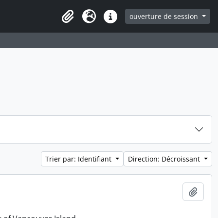
ouverture de session
Clipboard
Langue
Liens rapides
Trier par: Identifiant
Direction: Décroissant
Ajout