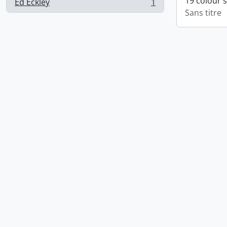
19 colour 
Ed Eckley
1
, 1 résultats
Sans titre