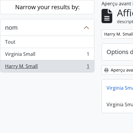
Aperçu avant
Skip to main content
Narrow your results by:
Aff
descript
nom
Remove filter:
Harry M. Smal
Tout
Options 
Virginia Small
1
, 1 résultats
Harry M. Small
1
, 1 résultats
Aperçu ava
Virginia Sm
Virginia Sm