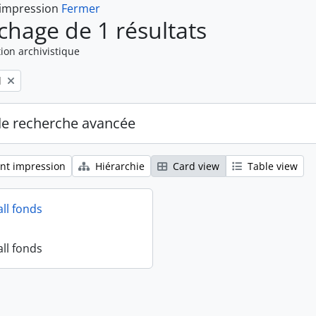
 impression
Fermer
ichage de 1 résultats
ion archivistique
l
de recherche avancée
nt impression
Hiérarchie
Card view
Table view
all fonds
all fonds