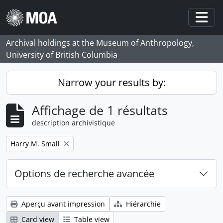
Skip to main content
Togg
Archival holdings at the Museum of Anthropology,
University of British Columbia
Narrow your results by:
Affichage de 1 résultats
description archivistique
Remove filter:
Harry M. Small
Options de recherche avancée
Aperçu avant impression
Hiérarchie
Card view
Table view