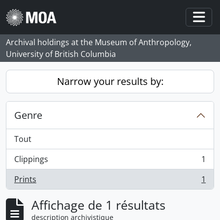
Skip to main content
Togg
Archival holdings at the Museum of Anthropology,
University of British Columbia
Narrow your results by:
Genre
Tout
Clippings
1
, 1 résultats
Prints
1
, 1 résultats
Affichage de 1 résultats
description archivistique