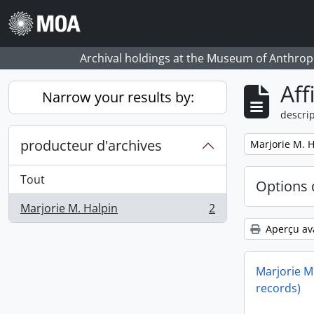
Skip to main content
Archival holdings at the Museum of Anthropo
Aff
Narrow your results by:
descrip
producteur d'archives
Remove filter:
Marjorie M. H
Tout
Options 
Marjorie M. Halpin
2
, 2 résultats
Aperçu av
Marjorie M.
records)