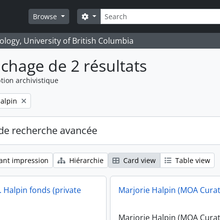
Rechercher
Search options
Browse
logy, University of British Columbia
ichage de 2 résultats
tion archivistique
alpin
de recherche avancée
ant impression
Hiérarchie
Card view
Table view
 Halpin fonds (private
Marjorie Halpin (MOA Curat
Marjorie Halpin (MOA Curat