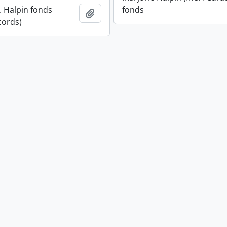
. Halpin fonds
fonds
Ajouter au presse-papier
cords)