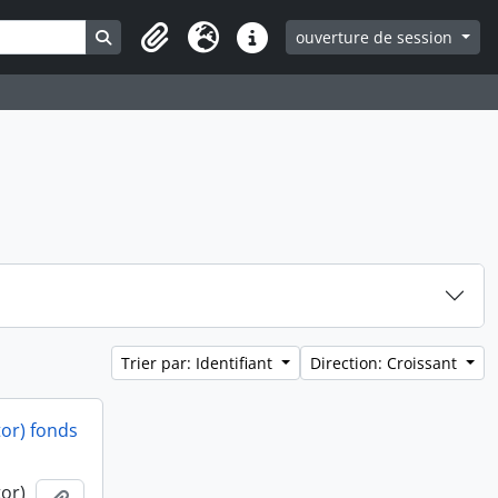
Search in browse page
ouverture de session
Clipboard
Langue
Liens rapides
Trier par: Identifiant
Direction: Croissant
or) fonds
or)