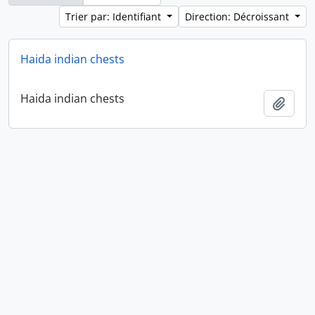
Trier par: Identifiant
Direction: Décroissant
Haida indian chests
Haida indian chests
Ajout