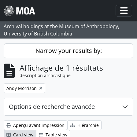
Skip to main content
Togg
Archival holdings at the Museum of Anthropology,
University of British Columbia
Narrow your results by:
Affichage de 1 résultats
description archivistique
Remove filter:
Andy Morrison
Options de recherche avancée
Aperçu avant impression
Hiérarchie
Card view
Table view