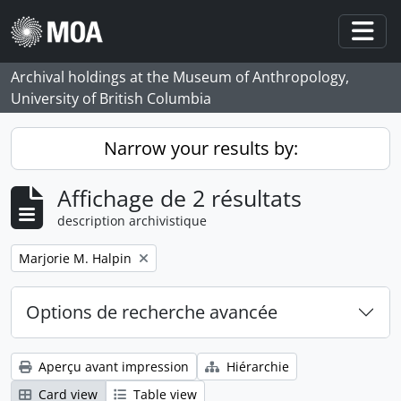
Skip to main content
Togg
Archival holdings at the Museum of Anthropology,
University of British Columbia
Narrow your results by:
Affichage de 2 résultats
description archivistique
Remove filter:
Marjorie M. Halpin
Options de recherche avancée
Aperçu avant impression
Hiérarchie
Card view
Table view