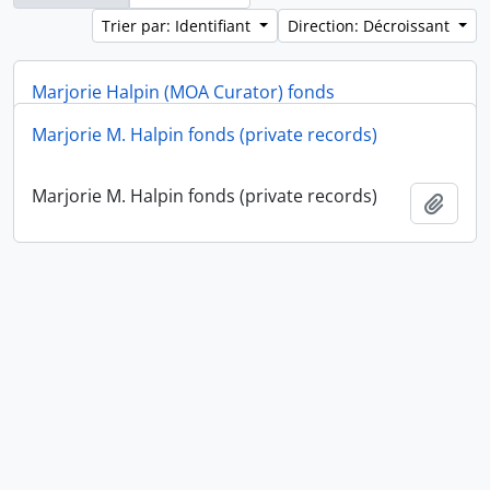
Trier par: Identifiant
Direction: Décroissant
Marjorie Halpin (MOA Curator) fonds
Marjorie M. Halpin fonds (private records)
Marjorie Halpin (MOA Curator) fonds
Ajout
Marjorie M. Halpin fonds (private records)
Ajout