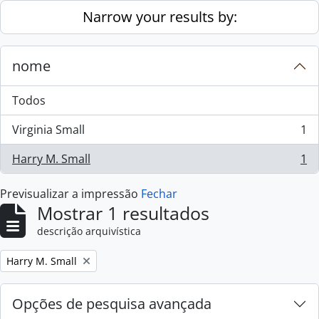
Skip to main content
Narrow your results by:
nome
Todos
Virginia Small
1
, 1 resultados
Harry M. Small
1
, 1 resultados
Previsualizar a impressão
Fechar
Mostrar 1 resultados
descrição arquivística
Remove filter:
Harry M. Small
Opções de pesquisa avançada