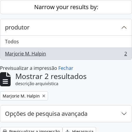
Skip to main content
Narrow your results by:
produtor
Todos
Marjorie M. Halpin
2
, 2 resultados
Previsualizar a impressão
Fechar
Mostrar 2 resultados
descrição arquivística
Remove filter:
Marjorie M. Halpin
Opções de pesquisa avançada
Previsualizar a impressão
Hierarquia