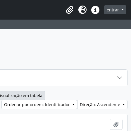
entrar
Clipboard
Idioma
Ligações rápidas
isualização em tabela
Ordenar por ordem: Identificador
Direção: Ascendente
Adici