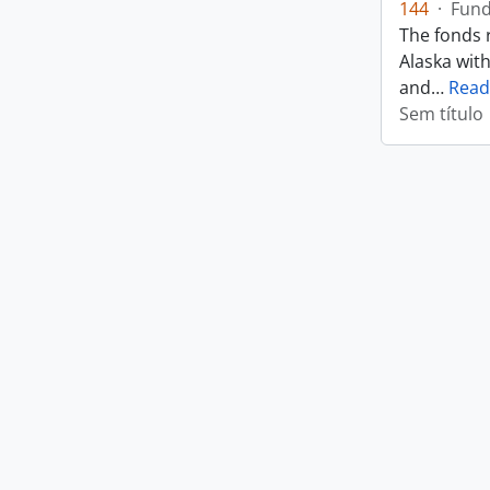
144
·
Fun
The fonds r
Alaska wit
and
…
Read
Sem título