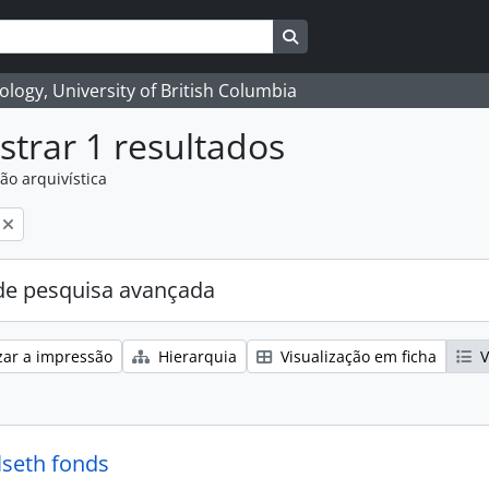
Search in browse page
logy, University of British Columbia
trar 1 resultados
ão arquivística
e pesquisa avançada
zar a impressão
Hierarquia
Visualização em ficha
V
lseth fonds