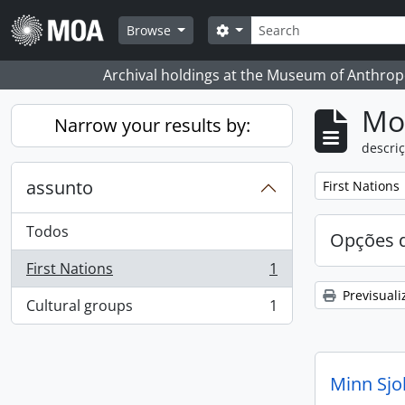
Skip to main content
Pesquisar
Search options
Browse
Archival holdings at the Museum of Anthropo
Mos
Narrow your results by:
descriç
assunto
Remove filter:
First Nations
Todos
Opções d
First Nations
1
, 1 resultados
Previsuali
Cultural groups
1
, 1 resultados
Minn Sjo