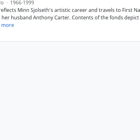
do
·
1966-1999
eflects Minn Sjolseth's artistic career and travels to Firs
h her husband Anthony Carter. Contents of the fonds depict 
 more