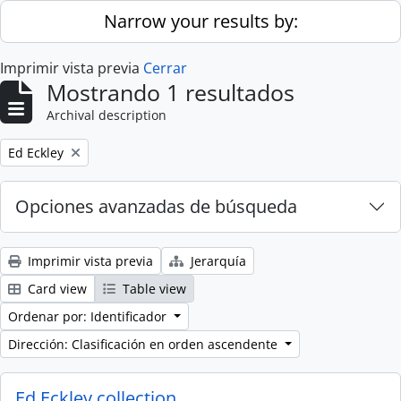
Skip to main content
Narrow your results by:
Imprimir vista previa
Cerrar
Mostrando 1 resultados
Archival description
Remove filter:
Ed Eckley
Opciones avanzadas de búsqueda
Imprimir vista previa
Jerarquía
Card view
Table view
Ordenar por: Identificador
Dirección: Clasificación en orden ascendente
Ed Eckley collection