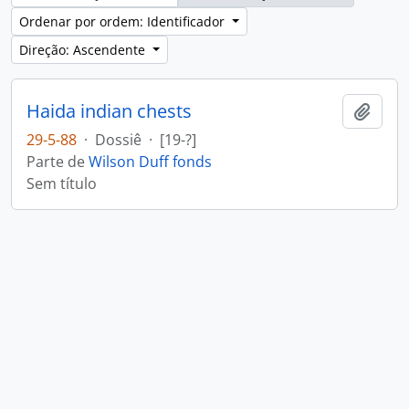
Ordenar por ordem: Identificador
Direção: Ascendente
Haida indian chests
Adici
29-5-88
·
Dossiê
·
[19-?]
Parte de
Wilson Duff fonds
Sem título