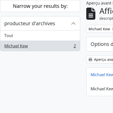
Aperçu avant
Skip to main content
Narrow your results by:
Aff
descript
producteur d'archives
Remove filter:
Michael Kew
Tout
Options 
Michael Kew
2
, 2 résultats
Aperçu ava
Michael Ke
Michael Ke