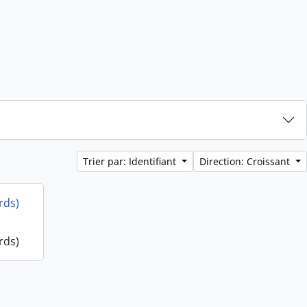
Trier par: Identifiant
Direction: Croissant
rds)
rds)