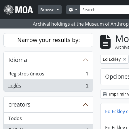
Skip to main content
Búsqueda
Search options
Browse
Archival holdings at the Museum of Anthropo
Mo
Narrow your results by:
Archiva
Idioma
Remove filter:
Ed Eckley
Registros únicos
1
Opcione
, 1 resultados
Inglés
1
, 1 resultados
Imprimir v
creators
Ed Eckley c
Todos
Ed Eckley c