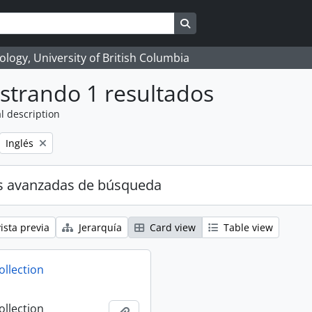
Search in browse page
logy, University of British Columbia
strando 1 resultados
l description
Remove filter:
Inglés
s avanzadas de búsqueda
ista previa
Jerarquía
Card view
Table view
ollection
ollection