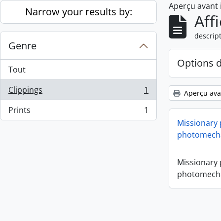
Aperçu avant
Skip to main content
Narrow your results by:
Aff
descript
Genre
Options 
Tout
Clippings
1
Aperçu ava
, 1 résultats
Prints
1
, 1 résultats
Missionary
photomecha
Missionary
photomecha