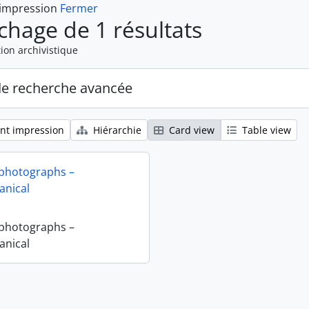
 impression
Fermer
ichage de 1 résultats
ion archivistique
de recherche avancée
nt impression
Hiérarchie
Card view
Table view
 photographs –
nical
 photographs –
nical